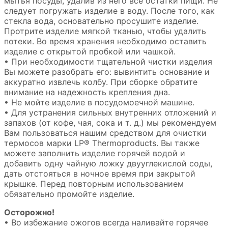
мытья посуды, удалив из него все остатки пищи. Не
следует погружать изделие в воду. После того, как
стекла вода, основательно просушите изделие.
Протрите изделие мягкой тканью, чтобы удалить
потеки. Во время хранения необходимо оставить
изделие с открытой пробкой или чашкой.
• При необходимости тщательной чистки изделия
Вы можете разобрать его: вывинтить основание и
аккуратно извлечь колбу. При сборке обратите
внимание на надежность крепления дна.
• Не мойте изделие в посудомоечной машине.
• Для устранения сильных внутренних отложений и
запахов (от кофе, чая, сока и т. д.) мы рекомендуем
Вам пользоваться нашим средством для очистки
термосов марки LP® Thermoproducts. Вы также
можете заполнить изделие горячей водой и
добавить одну чайную ложку двууглекислой соды,
дать отстояться в ночное время при закрытой
крышке. Перед повторным использованием
обязательно промойте изделие.
Осторожно!
• Во избежание ожогов всегда наливайте горячее